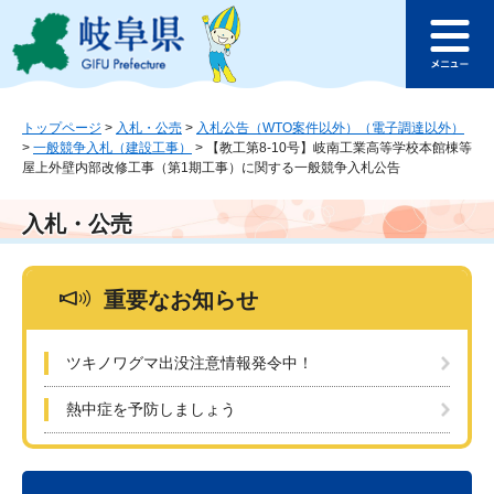
ペ
メ
このページの本文へ
ー
ニ
メ
ジ
ュ
ニ
の
ー
ュ
先
を
ー
頭
飛
トップページ
>
入札・公売
>
入札公告（WTO案件以外）（電子調達以外）
>
一般競争入札（建設工事）
>
【教工第8-10号】岐南工業高等学校本館棟等
で
ば
屋上外壁内部改修工事（第1期工事）に関する一般競争入札公告
す
し
。
て
本
入札・公売
文
へ
重要なお知らせ
ツキノワグマ出没注意情報発令中！
熱中症を予防しましょう
本