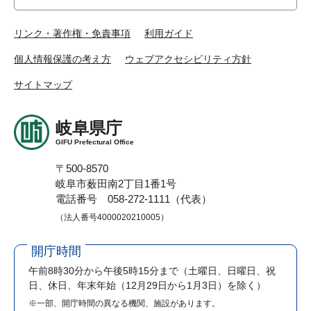
リンク・著作権・免責事項
利用ガイド
個人情報保護の考え方
ウェブアクセシビリティ方針
サイトマップ
岐阜県庁
GIFU Prefectural Office
〒500-8570
岐阜市薮田南2丁目1番1号
電話番号 058-272-1111（代表）
（法人番号4000020210005）
開庁時間
午前8時30分から午後5時15分まで
（土曜日、日曜日、祝
日、休日、年末年始（12月29日から1月3日）を除く）
※一部、開庁時間の異なる機関、施設があります。