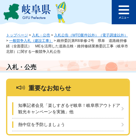
ペ
メ
このページの本文へ
ー
ニ
メ
ジ
ュ
ニ
の
ー
ュ
先
を
ー
頭
飛
トップページ
>
入札・公売
>
入札公告（WTO案件以外）（電子調達以外）
>
一般競争入札（建設工事）
>
維持委託第R8単修-2号 県単 道路維持修
で
ば
繕（全面委託） MEを活用した道路点検・維持修繕業務委託工事（岐阜市
す
し
北部）に関する一般競争入札公告
。
て
本
入札・公売
文
へ
重要なお知らせ
知事記者会見「楽しすぎるぞ岐阜！岐阜県アウトドア
観光キャンペーンを実施」他
熱中症を予防しましょう