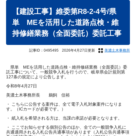
本
文
【建設工事】維委第R8-2-4号/県
単 MEを活用した道路点検・維
持修繕業務（全面委託）委託工事
記事ID：0495495
2026年4月27日更新
美濃土木事務所
県単 MEを活用した道路点検・維持修繕業務（全面委託）委
託工事について、一般競争入札を行うので、岐阜県会計規則第
127条の規定により公告します。
令和8年4月27日
美濃土木事務所長 鵜飼 信裕
・ こちらに公告する案件は、全て電子入札対象案件になりま
す。（ICカードが必要です。）
・ 紙入札を希望される方は、当課の承諾が必要となります。
・ ここでお知らせする個別公告のほか、全ての一般競争入札に
共通適用される入札公告共通事項があります（入札公告共通事項