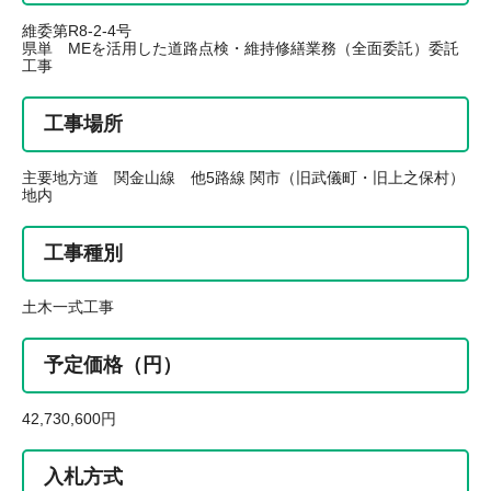
維委第R8-2-4号
県単 MEを活用した道路点検・維持修繕業務（全面委託）委託
工事
工事場所
主要地方道 関金山線 他5路線 関市（旧武儀町・旧上之保村）
地内
工事種別
土木一式工事
予定価格（円）
42,730,600円
入札方式