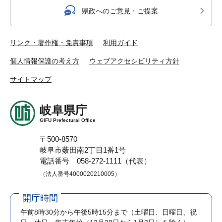
県政へのご意見・ご提案
リンク・著作権・免責事項
利用ガイド
個人情報保護の考え方
ウェブアクセシビリティ方針
サイトマップ
岐阜県庁
GIFU Prefectural Office
〒500-8570
岐阜市薮田南2丁目1番1号
電話番号 058-272-1111（代表）
（法人番号4000020210005）
開庁時間
午前8時30分から午後5時15分まで
（土曜日、日曜日、祝