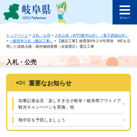
ペ
メ
このページの本文へ
ー
ニ
メ
ジ
ュ
ニ
の
ー
ュ
先
を
ー
頭
飛
トップページ
>
入札・公売
>
入札公告（WTO案件以外）（電子調達以外）
>
一般競争入札（建設工事）
>
【建設工事】維委第R8-2-4号/県単 MEを活
で
ば
用した道路点検・維持修繕業務（全面委託）委託工事
す
し
。
て
本
入札・公売
文
へ
重要なお知らせ
知事記者会見「楽しすぎるぞ岐阜！岐阜県アウトドア
観光キャンペーンを実施」他
熱中症を予防しましょう