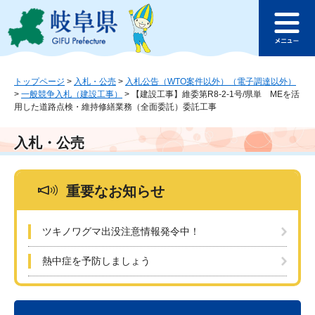
ペ
メ
このページの本文へ
ー
ニ
メ
ジ
ュ
ニ
の
ー
ュ
先
を
ー
頭
飛
トップページ
>
入札・公売
>
入札公告（WTO案件以外）（電子調達以外）
>
一般競争入札（建設工事）
>
【建設工事】維委第R8-2-1号/県単 MEを活
で
ば
用した道路点検・維持修繕業務（全面委託）委託工事
す
し
。
て
本
入札・公売
文
へ
重要なお知らせ
ツキノワグマ出没注意情報発令中！
熱中症を予防しましょう
本