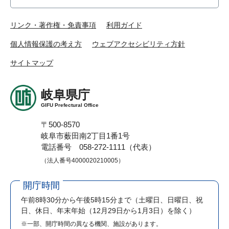
リンク・著作権・免責事項
利用ガイド
個人情報保護の考え方
ウェブアクセシビリティ方針
サイトマップ
岐阜県庁
GIFU Prefectural Office
〒500-8570
岐阜市薮田南2丁目1番1号
電話番号 058-272-1111（代表）
（法人番号4000020210005）
開庁時間
午前8時30分から午後5時15分まで
（土曜日、日曜日、祝
日、休日、年末年始（12月29日から1月3日）を除く）
※一部、開庁時間の異なる機関、施設があります。