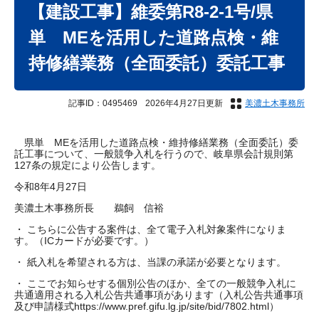
文
【建設工事】維委第R8-2-1号/県
単 MEを活用した道路点検・維
持修繕業務（全面委託）委託工事
記事ID：0495469
2026年4月27日更新
美濃土木事務所
県単 MEを活用した道路点検・維持修繕業務（全面委託）委
託工事について、一般競争入札を行うので、岐阜県会計規則第
127条の規定により公告します。
令和8年4月27日
美濃土木事務所長 鵜飼 信裕
・ こちらに公告する案件は、全て電子入札対象案件になりま
す。（ICカードが必要です。）
・ 紙入札を希望される方は、当課の承諾が必要となります。
・ ここでお知らせする個別公告のほか、全ての一般競争入札に
共通適用される入札公告共通事項があります（入札公告共通事項
及び申請様式https://www.pref.gifu.lg.jp/site/bid/7802.html）