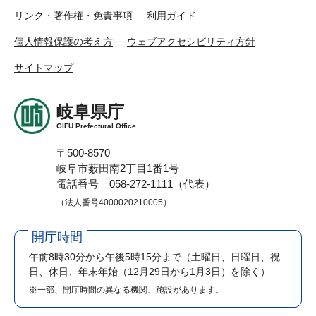
リンク・著作権・免責事項
利用ガイド
個人情報保護の考え方
ウェブアクセシビリティ方針
サイトマップ
岐阜県庁
GIFU Prefectural Office
〒500-8570
岐阜市薮田南2丁目1番1号
電話番号 058-272-1111（代表）
（法人番号4000020210005）
開庁時間
午前8時30分から午後5時15分まで
（土曜日、日曜日、祝
日、休日、年末年始（12月29日から1月3日）を除く）
※一部、開庁時間の異なる機関、施設があります。