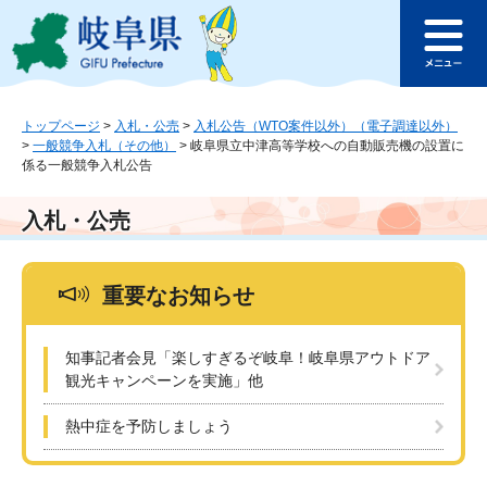
ペ
メ
このページの本文へ
ー
ニ
メ
ジ
ュ
ニ
の
ー
ュ
先
を
ー
頭
飛
トップページ
>
入札・公売
>
入札公告（WTO案件以外）（電子調達以外）
>
一般競争入札（その他）
>
岐阜県立中津高等学校への自動販売機の設置に
で
ば
係る一般競争入札公告
す
し
。
て
本
入札・公売
文
へ
重要なお知らせ
知事記者会見「楽しすぎるぞ岐阜！岐阜県アウトドア
観光キャンペーンを実施」他
熱中症を予防しましょう