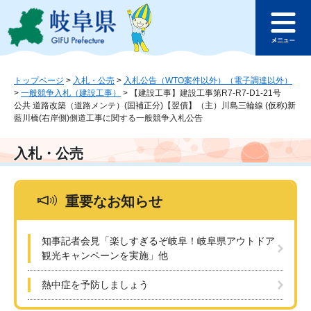
ペ
メ
このページの本文へ
ー
ニ
メ
ジ
ュ
ニ
の
ー
ュ
先
を
ー
頭
飛
トップページ
>
入札・公売
>
入札公告（WTO案件以外）（電子調達以外）
>
一般競争入札（建設工事）
>
【建設工事】建設工事第R7-R7-D1-21号
で
ば
公共 道路改築（道路メンテ）(国補正分)【翌債】（主）川島三輪線 (仮称)新
す
し
藍川橋(右岸側)側道工事に関する一般競争入札公告
。
て
本
入札・公売
文
へ
重要なお知らせ
知事記者会見「楽しすぎるぞ岐阜！岐阜県アウトドア
観光キャンペーンを実施」他
熱中症を予防しましょう