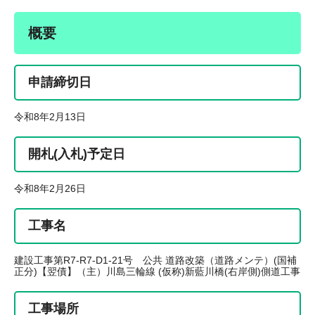
概要
申請締切日
令和8年2月13日
開札(入札)予定日
令和8年2月26日
工事名
建設工事第R7-R7-D1-21号 公共 道路改築（道路メンテ）(国補
正分)【翌債】（主）川島三輪線 (仮称)新藍川橋(右岸側)側道工事
工事場所