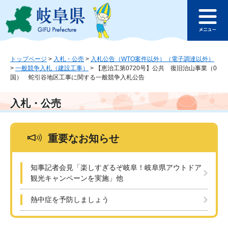
ペ
メ
このページの本文へ
ー
ニ
メ
ジ
ュ
ニ
の
ー
ュ
先
を
ー
頭
飛
トップページ
>
入札・公売
>
入札公告（WTO案件以外）（電子調達以外）
>
一般競争入札（建設工事）
>
【恵治工第0720号】公共 復旧治山事業（0
で
ば
国） 蛇引谷地区工事に関する一般競争入札公告
す
し
。
て
本
入札・公売
文
へ
重要なお知らせ
知事記者会見「楽しすぎるぞ岐阜！岐阜県アウトドア
観光キャンペーンを実施」他
熱中症を予防しましょう