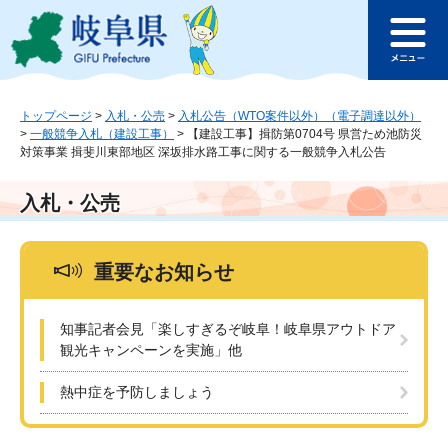
ペ
メ
このページの本文へ
ー
ニ
メ
ジ
ュ
ニ
の
ー
ュ
先
を
ー
頭
飛
トップページ
>
入札・公売
>
入札公告（WTO案件以外）（電子調達以外）
>
一般競争入札（建設工事）
>
【建設工事】揖防第0704号 県営ため池防災
で
ば
対策事業 揖斐川東部地区 深坂排水路工事に関する一般競争入札公告
す
し
。
て
本
入札・公売
文
へ
重要なお知らせ
知事記者会見「楽しすぎるぞ岐阜！岐阜県アウトドア
観光キャンペーンを実施」他
熱中症を予防しましょう