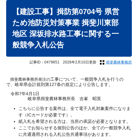
本
文
【建設工事】揖防第0704号 県営
ため池防災対策事業 揖斐川東部
地区 深坂排水路工事に関する一
般競争入札公告
記事ID：0479651
2026年2月10日更新
揖斐農林事務所
工事について、一般競争入札を行うの
揖斐農林事務所発注の
で、岐阜県会計規則第127条の規定により公告します。
令和7年4月1日
岐阜県揖斐農林事務所長 吉峯 昭英
こちらに公告する案件は、全て電子入札対象案件になりま
す（ICカードが必要です）。
紙入札を希望される方は、当所の承諾が必要となります。
ここでお知らせする個別公告のほか、全ての一般競争入札
に共通適用される入札公告共通事項があります。