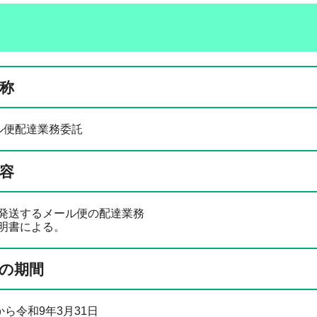
称
ル便配達業務委託
容
発送するメール便の配達業務
明書による。
の期間
から令和9年3月31日