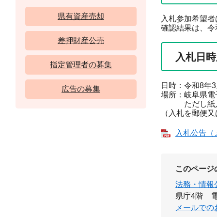
県有資産売却
入札参加希望者
確認結果は、令
差押財産公売
入札日時
指定管理者の募集
日時：令和8年3
広告の募集
場所：岐阜県電
ただし紙入札
（入札を郵便又
入札公告（メ
このページ
法務・情報
県庁4階
電
メールでの