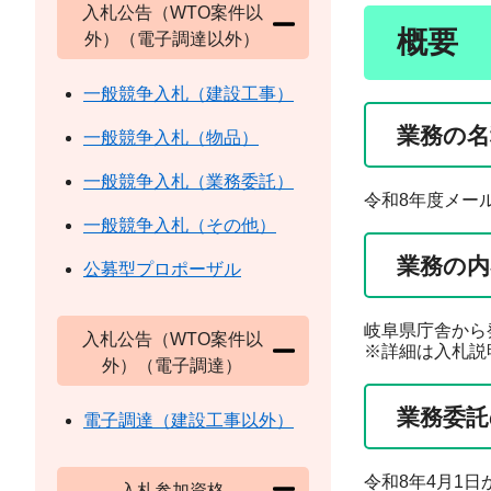
入札公告（WTO案件以
概要
外）（電子調達以外）
一般競争入札（建設工事）
業務の名
一般競争入札（物品）
一般競争入札（業務委託）
令和8年度メー
一般競争入札（その他）
業務の内
公募型プロポーザル
岐阜県庁舎から
入札公告（WTO案件以
※詳細は入札説
外）（電子調達）
業務委託
電子調達（建設工事以外）
令和8年4月1日
入札参加資格