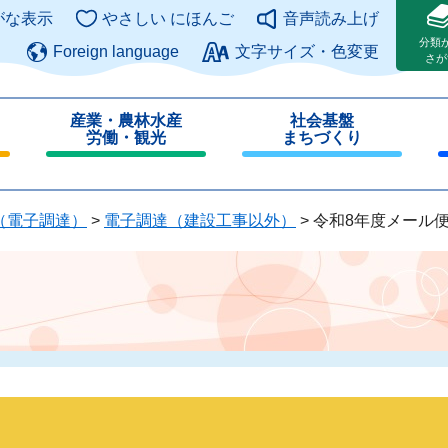
このページの本文へ
がな表示
やさしい にほんご
音声読み上げ
分類
Foreign language
文字サイズ・色変更
さが
産業・農林水産
社会基盤
労働・観光
まちづくり
閉
閉
じ
じ
る
る
（電子調達）
>
電子調達（建設工事以外）
>
令和8年度メール