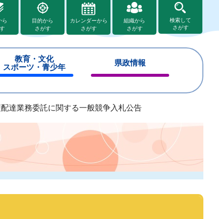
検索して
から
目的から
カレンダーから
組織から
さがす
す
さがす
さがす
さがす
教育・文化
県政情報
スポーツ・青少年
閉
閉
じ
じ
る
る
便配達業務委託に関する一般競争入札公告