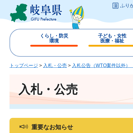
ペ
メ
ふり
ー
ニ
ジ
ュ
の
ー
先
を
くらし・防災
子ども・女性
頭
飛
環境
医療・福祉
で
ば
閉
閉
す
し
じ
じ
。
て
る
る
トップページ
>
入札・公売
>
入札公告（WTO案件以外）
本
文
へ
入札・公売
重要なお知らせ