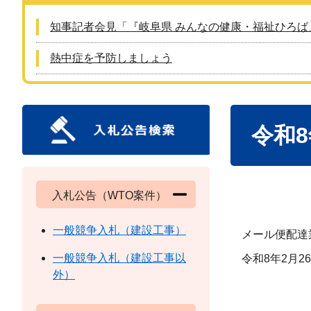
知事記者会見「『岐阜県 みんなの健康・福祉ひろば
熱中症を予防しましょう
本
令和
文
入札公告（WTO案件）
一般競争入札（建設工事）
メール便配達業
一般競争入札（建設工事以
令和8年2月2
外）