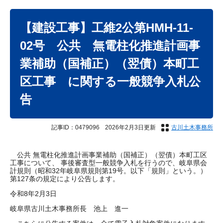
本
文
【建設工事】工維2公第HMH-11-
02号 公共 無電柱化推進計画事
業補助（国補正）（翌債）本町工
区工事 に関する一般競争入札公
告
記事ID：0479096
2026年2月3日更新
古川土木事務所
公共 無電柱化推進計画事業補助（国補正）（翌債）本町工区
工事について、 事後審査型一般競争入札を行うので、岐阜県会
計規則（昭和32年岐阜県規則第19号。以下「規則」という。）
第127条の規定により公告します。
令和8年2月3日
岐阜県古川土木事務所長 池上 進一