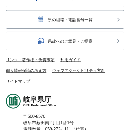
県の組織・電話番号一覧
県政へのご意見・ご提案
リンク・著作権・免責事項
利用ガイド
個人情報保護の考え方
ウェブアクセシビリティ方針
サイトマップ
岐阜県庁
GIFU Prefectural Office
〒500-8570
岐阜市薮田南2丁目1番1号
電話番号 058-272-1111（代表）