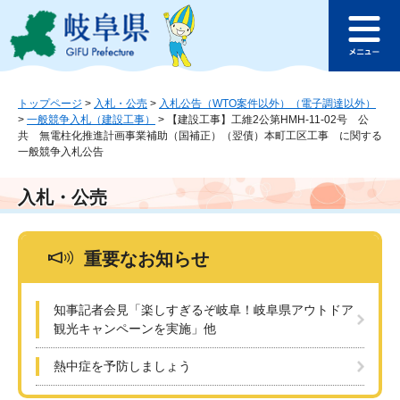
ペ
メ
このページの本文へ
ー
ニ
メ
ジ
ュ
ニ
の
ー
ュ
先
を
ー
頭
飛
トップページ
>
入札・公売
>
入札公告（WTO案件以外）（電子調達以外）
>
一般競争入札（建設工事）
>
【建設工事】工維2公第HMH-11-02号 公
で
ば
共 無電柱化推進計画事業補助（国補正）（翌債）本町工区工事 に関する
す
し
一般競争入札公告
。
て
本
入札・公売
文
へ
重要なお知らせ
知事記者会見「楽しすぎるぞ岐阜！岐阜県アウトドア
観光キャンペーンを実施」他
熱中症を予防しましょう