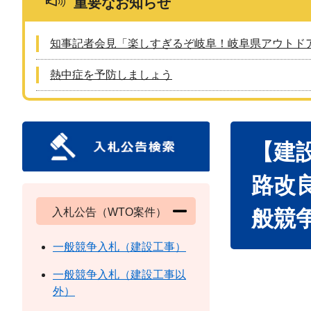
重要なお知らせ
知事記者会見「楽しすぎるぞ岐阜！岐阜県アウトド
熱中症を予防しましょう
本
【建
文
路改良
入札公告（WTO案件）
般競
一般競争入札（建設工事）
一般競争入札（建設工事以
外）