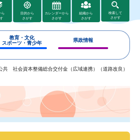
検索して
から
目的から
カレンダーから
組織から
さがす
す
さがす
さがす
さがす
教育・文化
県政情報
スポーツ・青少年
閉
閉
じ
じ
る
る
公共 社会資本整備総合交付金（広域連携）（道路改良）