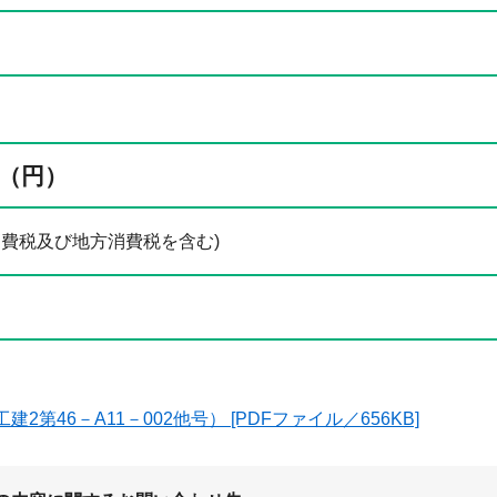
（円）
0円(消費税及び地方消費税を含む)
2第46－A11－002他号） [PDFファイル／656KB]