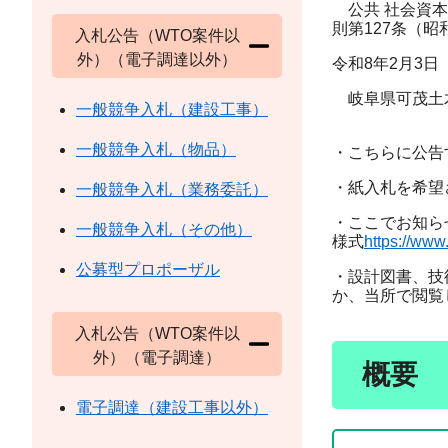
公共 社会資本
則第127条（
入札公告（WTO案件以
外）（電子調達以外）
令和8年2月3日
岐阜県可茂土
一般競争入札（建設工事）
一般競争入札（物品）
・こちらに公告
・紙入札を希望
一般競争入札（業務委託）
・ここでお知ら
一般競争入札（その他）
様式
https://www.
公募型プロポーザル
・設計図書、技
か、当所で閲覧
入札公告（WTO案件以
外）（電子調達）
概要
電子調達（建設工事以外）