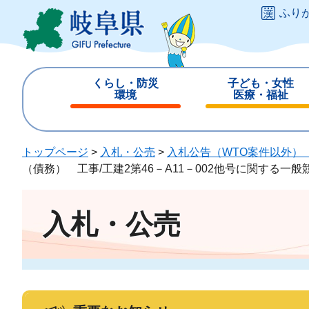
ペ
メ
ふり
ー
ニ
ジ
ュ
の
ー
先
を
くらし・防災
子ども・女性
頭
飛
環境
医療・福祉
で
ば
閉
閉
す
し
じ
じ
。
て
る
る
トップページ
>
入札・公売
>
入札公告（WTO案件以外）
本
（債務） 工事/工建2第46－A11－002他号に関する一
文
へ
入札・公売