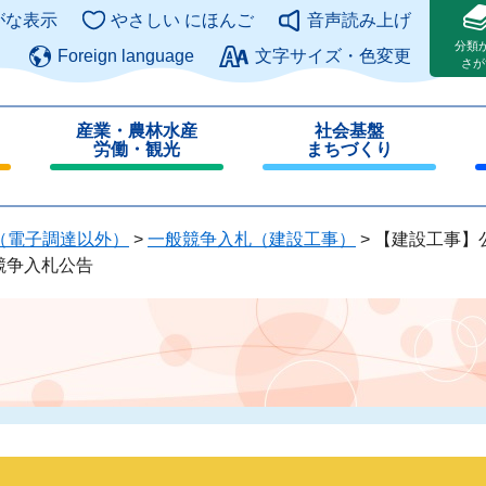
このページの本文へ
がな表示
やさしい にほんご
音声読み上げ
分類
Foreign language
文字サイズ・色変更
さが
産業・農林水産
社会基盤
労働・観光
まちづくり
閉
閉
じ
じ
る
る
（電子調達以外）
>
一般競争入札（建設工事）
>
【建設工事】
般競争入札公告