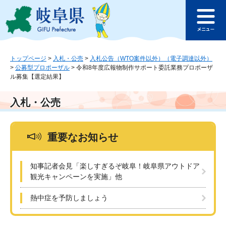
ペ
メ
このページの本文へ
ー
ニ
メ
ジ
ュ
ニ
の
ー
ュ
先
を
ー
頭
飛
トップページ
>
入札・公売
>
入札公告（WTO案件以外）（電子調達以外）
>
公募型プロポーザル
>
令和8年度広報物制作サポート委託業務プロポーザ
で
ば
ル募集【選定結果】
す
し
。
て
本
入札・公売
文
へ
重要なお知らせ
知事記者会見「楽しすぎるぞ岐阜！岐阜県アウトドア
観光キャンペーンを実施」他
熱中症を予防しましょう