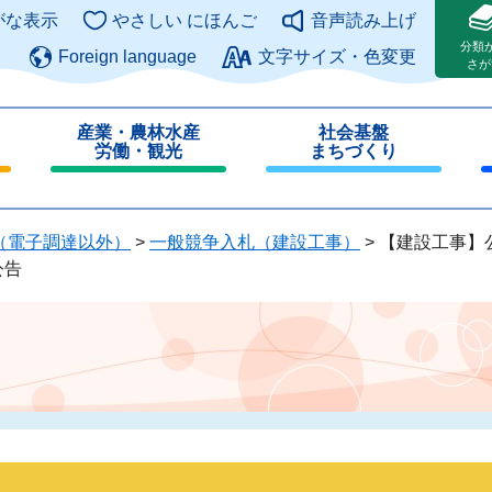
このページの本文へ
がな表示
やさしい にほんご
音声読み上げ
分類
Foreign language
文字サイズ・色変更
さが
産業・農林水産
社会基盤
労働・観光
まちづくり
閉
閉
じ
じ
る
る
（電子調達以外）
>
一般競争入札（建設工事）
>
【建設工事】
公告