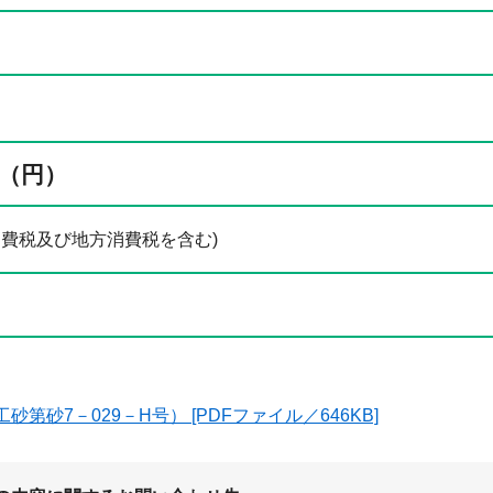
（円）
0円(消費税及び地方消費税を含む)
砂第砂7－029－H号） [PDFファイル／646KB]