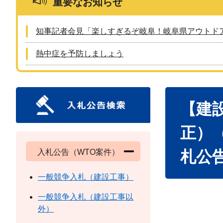
重要なお知らせ
知事記者会見「楽しすぎるぞ岐阜！岐阜県アウトド
熱中症を予防しましょう
本
【建
文
正）
入札公告（WTO案件）
札公
一般競争入札（建設工事）
一般競争入札（建設工事以
外）