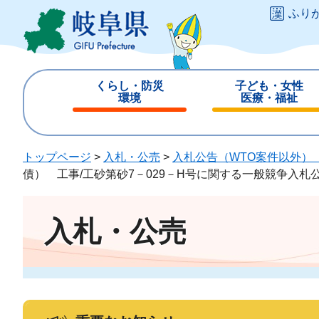
ペ
メ
ふり
ー
ニ
ジ
ュ
の
ー
先
を
くらし・防災
子ども・女性
頭
飛
環境
医療・福祉
で
ば
閉
閉
す
し
じ
じ
。
て
る
る
トップページ
>
入札・公売
>
入札公告（WTO案件以外）
本
債） 工事/工砂第砂7－029－H号に関する一般競争入札
文
へ
入札・公売