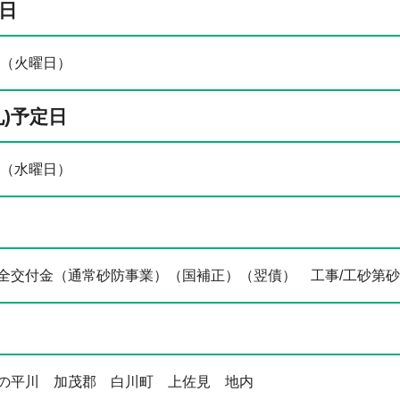
日
日（火曜日）
札)予定日
日（水曜日）
全交付金（通常砂防事業）（国補正）（翌債） 工事/工砂第砂7
の平川 加茂郡 白川町 上佐見 地内