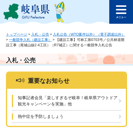
ペ
メ
このページの本文へ
ー
ニ
メ
ジ
ュ
ニ
の
ー
ュ
先
を
ー
頭
飛
トップページ
>
入札・公売
>
入札公告（WTO案件以外）（電子調達以外）
>
一般競争入札（建設工事）
>
【建設工事】可林工第0703号／公共林道開
で
ば
設工事（尾城山線2-4工区）（R7補正）に関する一般競争入札公告
す
し
。
て
本
入札・公売
文
へ
重要なお知らせ
知事記者会見「楽しすぎるぞ岐阜！岐阜県アウトドア
観光キャンペーンを実施」他
熱中症を予防しましょう