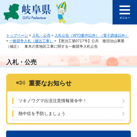
ペ
メ
このページの本文へ
ー
ニ
メ
ジ
ュ
ニ
の
ー
ュ
先
を
ー
頭
飛
トップページ
>
入札・公売
>
入札公告（WTO案件以外）（電子調達以外）
>
一般競争入札（建設工事）
>
【恵治工第0717号】公共 復旧治山事業
で
ば
（補正） 東木の実地区工事に関する一般競争入札公告
す
し
。
て
本
入札・公売
文
へ
重要なお知らせ
ツキノワグマ出没注意情報発令中！
熱中症を予防しましょう
本