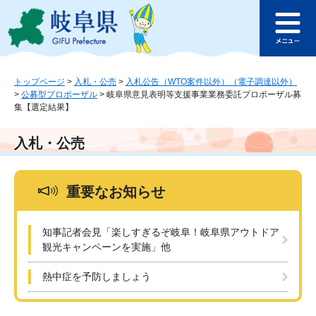
ペ
メ
このページの本文へ
ー
ニ
メ
ジ
ュ
ニ
の
ー
ュ
先
を
ー
頭
飛
トップページ
>
入札・公売
>
入札公告（WTO案件以外）（電子調達以外）
>
公募型プロポーザル
>
岐阜県意見表明等支援事業業務委託プロポーザル募
で
ば
集【選定結果】
す
し
。
て
本
入札・公売
文
へ
重要なお知らせ
知事記者会見「楽しすぎるぞ岐阜！岐阜県アウトドア
観光キャンペーンを実施」他
熱中症を予防しましょう