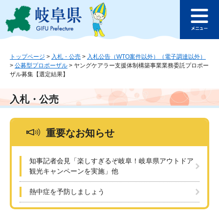
ペ
メ
このページの本文へ
ー
ニ
メ
ジ
ュ
ニ
の
ー
ュ
先
を
ー
頭
飛
トップページ
>
入札・公売
>
入札公告（WTO案件以外）（電子調達以外）
>
公募型プロポーザル
>
ヤングケアラー支援体制構築事業業務委託プロポー
で
ば
ザル募集【選定結果】
す
し
。
て
本
入札・公売
文
へ
重要なお知らせ
知事記者会見「楽しすぎるぞ岐阜！岐阜県アウトドア
観光キャンペーンを実施」他
熱中症を予防しましょう