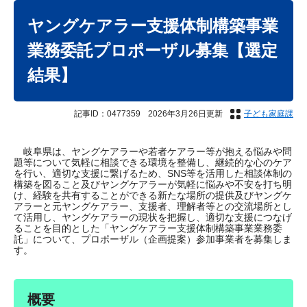
本
文
ヤングケアラー支援体制構築事業
業務委託プロポーザル募集【選定
結果】
記事ID：0477359
2026年3月26日更新
子ども家庭課
岐阜県は、ヤングケアラーや若者ケアラー等が抱える悩みや問
題等について気軽に相談できる環境を整備し、継続的な心のケア
を行い、適切な支援に繋げるため、SNS等を活用した相談体制の
構築を図ること及びヤングケアラーが気軽に悩みや不安を打ち明
け、経験を共有することができる新たな場所の提供及びヤングケ
アラーと元ヤングケアラー、支援者、理解者等との交流場所とし
て活用し、ヤングケアラーの現状を把握し、適切な支援につなげ
ることを目的とした「ヤングケアラー支援体制構築事業業務委
託」について、プロポーザル（企画提案）参加事業者を募集しま
す。
概要