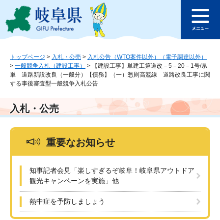
ペ
メ
このページの本文へ
ー
ニ
メ
ジ
ュ
ニ
の
ー
ュ
先
を
ー
頭
飛
トップページ
>
入札・公売
>
入札公告（WTO案件以外）（電子調達以外）
>
一般競争入札（建設工事）
>
【建設工事】単建工第道改－5－20－1号/県
で
ば
単 道路新設改良（一般分）【債務】（一）惣則高鷲線 道路改良工事に関
す
し
する事後審査型一般競争入札公告
。
て
本
入札・公売
文
へ
重要なお知らせ
知事記者会見「楽しすぎるぞ岐阜！岐阜県アウトドア
観光キャンペーンを実施」他
熱中症を予防しましょう