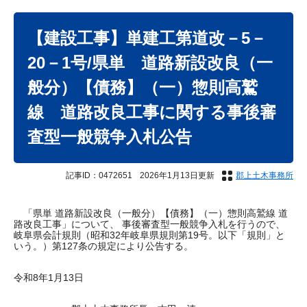
本
文
【建設工事】単建工第道改－5－
20－1号/県単 道路新設改良（一
般分）【債務】（一）惣則高鷲
線 道路改良工事に関する事後審
査型一般競争入札公告
記事ID：0472651
2026年1月13日更新
郡上土木事務所
「県単 道路新設改良（一般分）【債務】（一）惣則高鷲線 道
路改良工事」について、 事後審査型一般競争入札を行うので、
岐阜県会計規則（昭和32年岐阜県規則第19号。以下「規則」と
いう。）第127条の規定により公告する。
令和8年1月13日