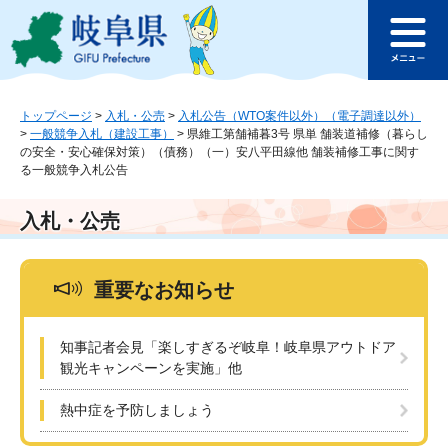
ペ
メ
このページの本文へ
ー
ニ
メ
ジ
ュ
ニ
の
ー
ュ
先
を
ー
頭
飛
トップページ
>
入札・公売
>
入札公告（WTO案件以外）（電子調達以外）
>
一般競争入札（建設工事）
>
県維工第舗補暮3号 県単 舗装道補修（暮らし
で
ば
の安全・安心確保対策）（債務）（一）安八平田線他 舗装補修工事に関す
す
し
る一般競争入札公告
。
て
本
入札・公売
文
へ
重要なお知らせ
知事記者会見「楽しすぎるぞ岐阜！岐阜県アウトドア
観光キャンペーンを実施」他
熱中症を予防しましょう