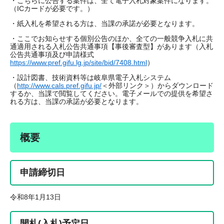
・こちらに公告する案件は、全て電子入札対象案件になります。
（ICカードが必要です。）
・紙入札を希望される方は、当課の承諾が必要となります。
・ここでお知らせする個別公告のほか、全ての一般競争入札に共
通適用される入札公告共通事項【事後審査型】があります（入札
公告共通事項及び申請様式
https://www.pref.gifu.lg.jp/site/bid/7408.html
）
・設計図書、技術資料等は岐阜県電子入札システム
（
http://www.cals.pref.gifu.jp/
＜外部リンク＞
）からダウンロード
するか、当課で閲覧してください。電子メールでの提供を希望さ
れる方は、当課の承諾が必要となります。
概要
申請締切日
令和8年1月13日
開札(入札)予定日