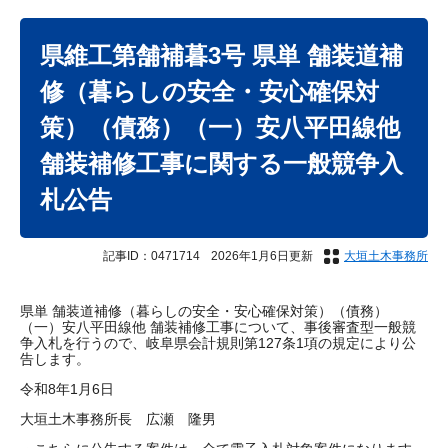
本
文
県維工第舗補暮3号 県単 舗装道補
修（暮らしの安全・安心確保対
策）（債務）（一）安八平田線他
舗装補修工事に関する一般競争入
札公告
記事ID：0471714
2026年1月6日更新
大垣土木事務所
県単 舗装道補修（暮らしの安全・安心確保対策）（債務）
（一）安八平田線他 舗装補修工事について、事後審査型一般競
争入札を行うので、岐阜県会計規則第127条1項の規定により公
告します。
令和8年1月6日
大垣土木事務所長 広瀬 隆男