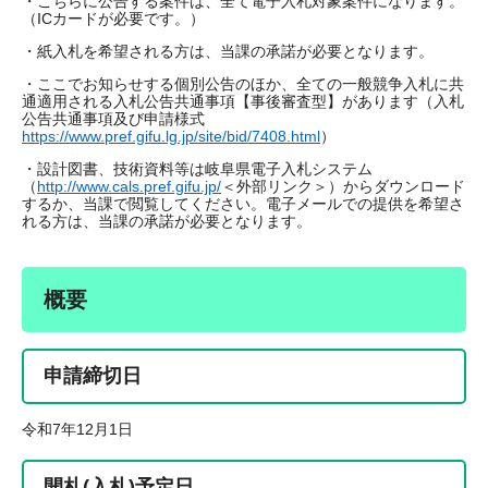
・こちらに公告する案件は、全て電子入札対象案件になります。
（ICカードが必要です。）
・紙入札を希望される方は、当課の承諾が必要となります。
・ここでお知らせする個別公告のほか、全ての一般競争入札に共
通適用される入札公告共通事項【事後審査型】があります（入札
公告共通事項及び申請様式
https://www.pref.gifu.lg.jp/site/bid/7408.html
）
・設計図書、技術資料等は岐阜県電子入札システム
（
http://www.cals.pref.gifu.jp/
＜外部リンク＞
）からダウンロード
するか、当課で閲覧してください。電子メールでの提供を希望さ
れる方は、当課の承諾が必要となります。
概要
申請締切日
令和7年12月1日
開札(入札)予定日