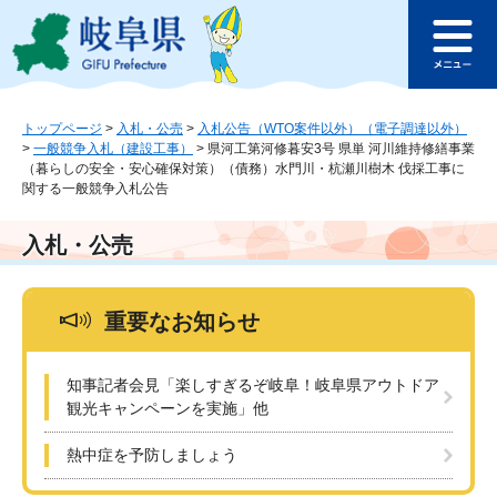
ペ
メ
このページの本文へ
ー
ニ
メ
ジ
ュ
ニ
の
ー
ュ
先
を
ー
頭
飛
トップページ
>
入札・公売
>
入札公告（WTO案件以外）（電子調達以外）
>
一般競争入札（建設工事）
>
県河工第河修暮安3号 県単 河川維持修繕事業
で
ば
（暮らしの安全・安心確保対策）（債務）水門川・杭瀬川樹木 伐採工事に
す
し
関する一般競争入札公告
。
て
本
入札・公売
文
へ
重要なお知らせ
知事記者会見「楽しすぎるぞ岐阜！岐阜県アウトドア
観光キャンペーンを実施」他
熱中症を予防しましょう