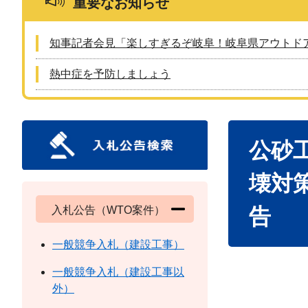
重要なお知らせ
知事記者会見「楽しすぎるぞ岐阜！岐阜県アウトド
熱中症を予防しましょう
本
公砂工
文
壊対
入札公告（WTO案件）
告
一般競争入札（建設工事）
一般競争入札（建設工事以
外）