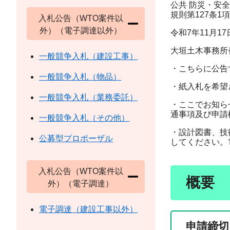
公共 防災・安
規則第127条
入札公告（WTO案件以
外）（電子調達以外）
令和7年11月17
大垣土木事務所
一般競争入札（建設工事）
・こちらに公告
一般競争入札（物品）
・紙入札を希望
一般競争入札（業務委託）
・ここでお知ら
通事項及び申請
一般競争入札（その他）
・設計図書、技
公募型プロポーザル
してください。
入札公告（WTO案件以
概要
外）（電子調達）
電子調達（建設工事以外）
申請締切