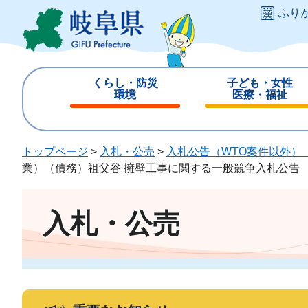
ペ
メ
ふり
ー
ニ
ジ
ュ
の
ー
先
を
くらし・防災
子ども・女性
頭
飛
環境
医療・福祉
で
ば
閉
閉
す
し
じ
じ
。
て
る
る
トップページ
>
入札・公売
>
入札公告（WTO案件以外）
本
業）（債務）祖父谷 擁壁工事に関する一般競争入札公告
文
へ
入札・公売