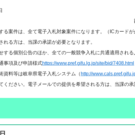
日
上土木事務所長 
する案件は、全て電子入札対象案件になります。（ICカードが
される方は、当課の承諾が必要となります。
せする個別公告のほか、全ての一般競争入札に共通適用される
通事項及び申請様式
https://www.pref.gifu.lg.jp/site/bid/7408.html
術資料等は岐阜県電子入札システム（
http://www.cals.pref.gifu.j
ください。電子メールでの提供を希望される方は、当課の承
日