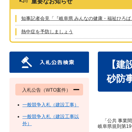
重要なお知らせ
知事記者会見「『岐阜県 みんなの健康・福祉ひろば
熱中症を予防しましょう
本
【建
文
砂防
入札公告（WTO案件）
一般競争入札（建設工事）
一般競争入札（建設工事以
「公共 事業間
外）
岐阜県規則第1