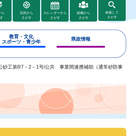
検索して
から
目的から
カレンダーから
組織から
さがす
す
さがす
さがす
さがす
教育・文化
県政情報
スポーツ・青少年
閉
閉
じ
じ
る
る
公砂工第R7－2－1号/公共 事業間連携補助（通常砂防事