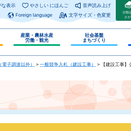
このページの本文へ
がな表示
やさしい にほんご
音声読み上げ
分類
Foreign language
文字サイズ・色変更
さが
産業・農林水産
社会基盤
労働・観光
まちづくり
閉
閉
じ
じ
る
る
（電子調達以外）
>
一般競争入札（建設工事）
>
【建設工事】