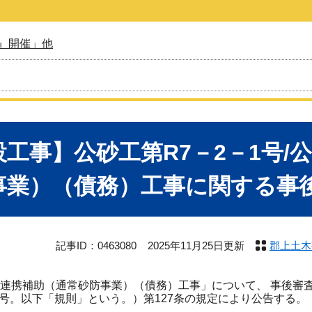
』開催」他
設工事】公砂工第R7－2－1号/
事業）（債務）工事に関する事
記事ID：0463080
2025年11月25日更新
郡上土木
連携補助（通常砂防事業）（債務）工事」について、 事後審査
9号。以下「規則」という。）第127条の規定により公告する。