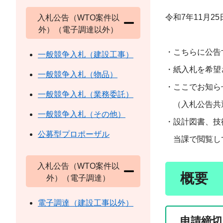
令和7年11月25
入札公告（WTO案件以
外）（電子調達以外）
郡
・こちらに公告
一般競争入札（建設工事）
・紙入札を希望
一般競争入札（物品）
・ここでお知ら
一般競争入札（業務委託）
（入札公告共
一般競争入札（その他）
・設計図書、技
公募型プロポーザル
当課で閲覧して
入札公告（WTO案件以
概要
外）（電子調達）
電子調達（建設工事以外）
申請締切