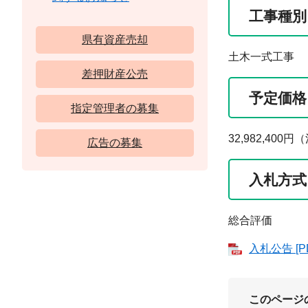
工事種別
県有資産売却
土木一式工事
差押財産公売
予定価格
指定管理者の募集
32,982,4
広告の募集
入札方式
総合評価
入札公告 [P
このページ