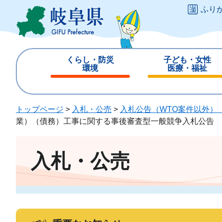
ペ
メ
ふり
ー
ニ
ジ
ュ
の
ー
先
を
くらし・防災
子ども・女性
頭
飛
環境
医療・福祉
で
ば
閉
閉
す
し
じ
じ
。
て
る
る
トップページ
>
入札・公売
>
入札公告（WTO案件以外）
本
業）（債務）工事に関する事後審査型一般競争入札公告
文
へ
入札・公売