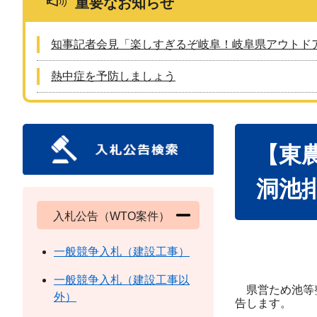
重要なお知らせ
知事記者会見「楽しすぎるぞ岐阜！岐阜県アウトド
熱中症を予防しましょう
本
【東
文
洞池
入札公告（WTO案件）
一般競争入札（建設工事）
一般競争入札（建設工事以
県営ため池等整
外）
告します。