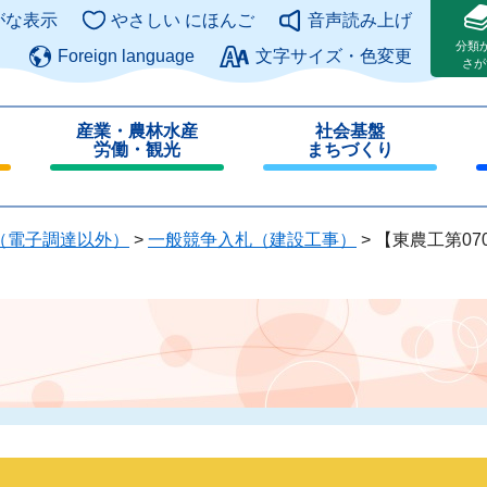
このページの本文へ
がな表示
やさしい にほんご
音声読み上げ
分類
Foreign language
文字サイズ・色変更
さが
産業・農林水産
社会基盤
労働・観光
まちづくり
閉
閉
じ
じ
る
る
（電子調達以外）
>
一般競争入札（建設工事）
>
【東農工第0