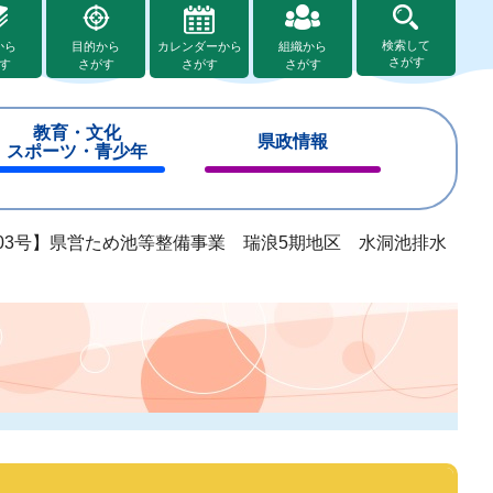
検索して
から
目的から
カレンダーから
組織から
さがす
す
さがす
さがす
さがす
教育・文化
県政情報
スポーツ・青少年
閉
閉
じ
じ
る
る
703号】県営ため池等整備事業 瑞浪5期地区 水洞池排水