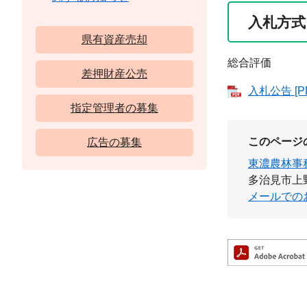
入札方式
県有資産売却
総合評価
差押財産公売
入札公告 [P
指定管理者の募集
このページ
広告の募集
東濃農林事
多治見市上野町
メールでの