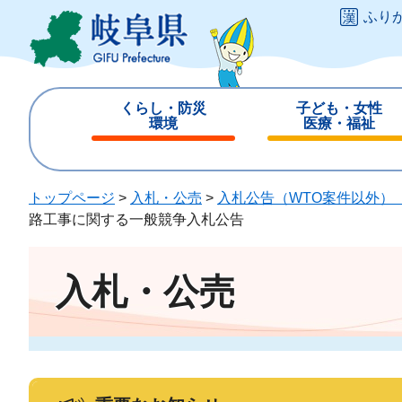
ペ
メ
ふり
ー
ニ
ジ
ュ
の
ー
先
を
くらし・防災
子ども・女性
頭
飛
環境
医療・福祉
で
ば
閉
閉
す
し
じ
じ
。
て
る
る
トップページ
>
入札・公売
>
入札公告（WTO案件以外）
本
路工事に関する一般競争入札公告
文
へ
入札・公売