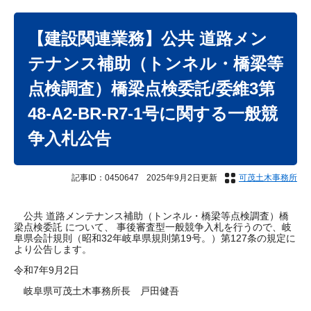
本
文
【建設関連業務】公共 道路メン
テナンス補助（トンネル・橋梁等
点検調査）橋梁点検委託/委維3第
48-A2-BR-R7-1号に関する一般競
争入札公告
記事ID：0450647
2025年9月2日更新
可茂土木事務所
公共 道路メンテナンス補助（トンネル・橋梁等点検調査）橋
梁点検委託 について、 事後審査型一般競争入札を行うので、岐
阜県会計規則（昭和32年岐阜県規則第19号。）第127条の規定に
より公告します。
令和7年9月2日
岐阜県可茂土木事務所長 戸田健吾