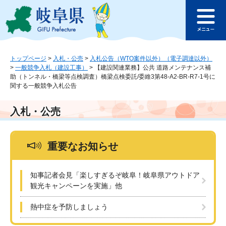
ペ
メ
このページの本文へ
ー
ニ
メ
ジ
ュ
ニ
の
ー
ュ
先
を
ー
頭
飛
トップページ
>
入札・公売
>
入札公告（WTO案件以外）（電子調達以外）
>
一般競争入札（建設工事）
>
【建設関連業務】公共 道路メンテナンス補
で
ば
助（トンネル・橋梁等点検調査）橋梁点検委託/委維3第48-A2-BR-R7-1号に
す
し
関する一般競争入札公告
。
て
本
入札・公売
文
へ
重要なお知らせ
知事記者会見「楽しすぎるぞ岐阜！岐阜県アウトドア
観光キャンペーンを実施」他
熱中症を予防しましょう