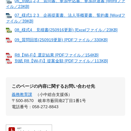
06_別紙1,2,3 質問書、参加申込書、参加辞退書 [Wordファ
イル／23KB]
07_様式1,2,3 企画提案書、法人等概要書、誓約書 [Wordフ
ァイル／39KB]
08_様式4 見積書(250916更新) [Excelファイル／23KB]
09_質問回答(250919更新) [PDFファイル／330KB]
R8【Wi-Fi】選定結果 [PDFファイル／154KB]
別紙 R8【Wi-Fi】提案金額 [PDFファイル／113KB]
このページの内容に関するお問い合わせ先
義務教育課
（小中総合支援係）
〒500-8570
岐阜市薮田南2丁目1番1号
電話番号：058-272-8843