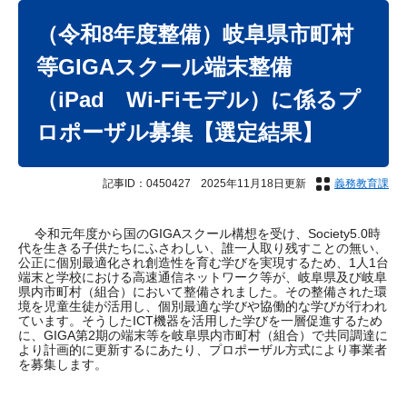
本
文
（令和8年度整備）岐阜県市町村
等GIGAスクール端末整備
（iPad Wi-Fiモデル）に係るプ
ロポーザル募集【選定結果】
記事ID：0450427
2025年11月18日更新
義務教育課
令和元年度から国のGIGAスクール構想を受け、Society5.0時
代を生きる子供たちにふさわしい、誰一人取り残すことの無い、
公正に個別最適化され創造性を育む学びを実現するため、1人1台
端末と学校における高速通信ネットワーク等が、岐阜県及び岐阜
県内市町村（組合）において整備されました。その整備された環
境を児童生徒が活用し、個別最適な学びや協働的な学びが行われ
ています。そうしたICT機器を活用した学びを一層促進するため
に、GIGA第2期の端末等を岐阜県内市町村（組合）で共同調達に
より計画的に更新するにあたり、プロポーザル方式により事業者
を募集します。