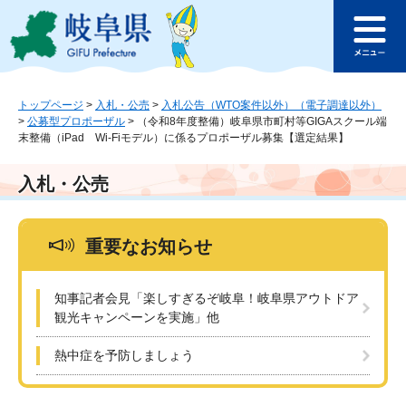
ペ
メ
このページの本文へ
ー
ニ
メ
ジ
ュ
ニ
の
ー
ュ
先
を
ー
頭
飛
トップページ
>
入札・公売
>
入札公告（WTO案件以外）（電子調達以外）
>
公募型プロポーザル
>
（令和8年度整備）岐阜県市町村等GIGAスクール端
で
ば
末整備（iPad Wi-Fiモデル）に係るプロポーザル募集【選定結果】
す
し
。
て
本
入札・公売
文
へ
重要なお知らせ
知事記者会見「楽しすぎるぞ岐阜！岐阜県アウトドア
観光キャンペーンを実施」他
熱中症を予防しましょう