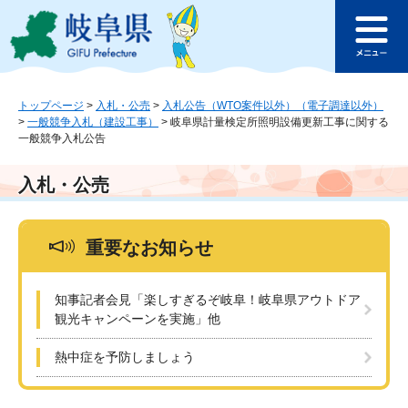
ペ
メ
このページの本文へ
ー
ニ
メ
ジ
ュ
ニ
の
ー
ュ
先
を
ー
頭
飛
トップページ
>
入札・公売
>
入札公告（WTO案件以外）（電子調達以外）
>
一般競争入札（建設工事）
>
岐阜県計量検定所照明設備更新工事に関する
で
ば
一般競争入札公告
す
し
。
て
本
入札・公売
文
へ
重要なお知らせ
知事記者会見「楽しすぎるぞ岐阜！岐阜県アウトドア
観光キャンペーンを実施」他
熱中症を予防しましょう